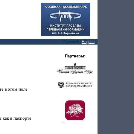
5»
сия
Русский |
English
Партнеры: