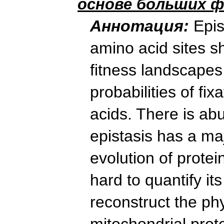
основе больших 
Аннотация:
Epis
amino acid sites sh
fitness landscapes,
probabilities of fix
acids. There is ab
epistasis has a maj
evolution of protei
hard to quantify it
reconstruct the ph
mitochondrial pro