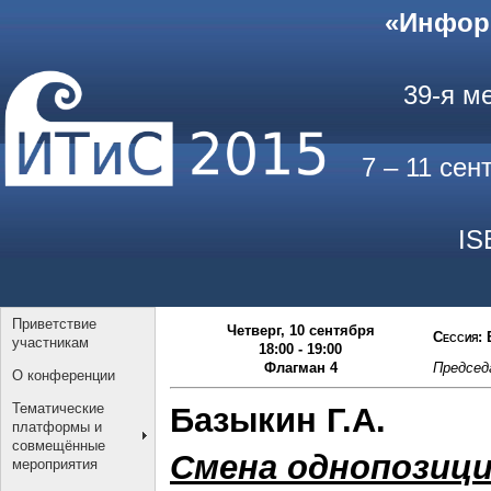
«Инфор
39-я м
7 – 11 се
IS
Приветствие
Четверг, 10 сентября
Сессия: 
участникам
18:00 - 19:00
Флагман 4
Председ
О конференции
Тематические
Базыкин Г.А.
платформы и
совмещённые
Смена однопозиц
мероприятия