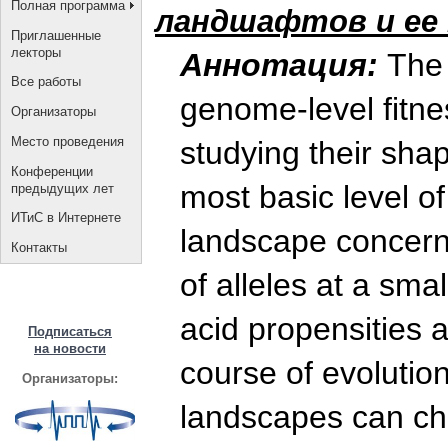
Полная программа
ландшафтов и ее
Приглашенные
лекторы
Аннотация:
The 
Все работы
genome-level fitne
Организаторы
Место проведения
studying their shap
Конференции
most basic level of
предыдущих лет
ИТиС в Интернете
landscape concerns
Контакты
of alleles at a sma
acid propensities at
Подписаться
на новости
course of evolution
Организаторы:
landscapes can ch